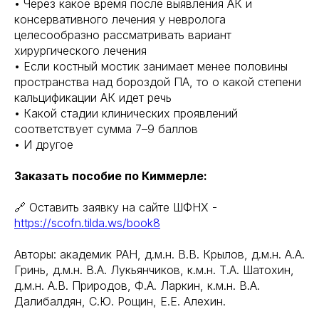
• Через какое время после выявления АК и
консервативного лечения у невролога
целесообразно рассматривать вариант
хирургического лечения
• Если костный мостик занимает менее половины
пространства над бороздой ПА, то о какой степени
кальцификации АК идет речь
• Какой стадии клинических проявлений
соответствует сумма 7–9 баллов
• И другое
Заказать пособие по Киммерле:
🔗 Оставить заявку на сайте ШФНХ -
https://scofn.tilda.ws/book8
Авторы: академик РАН, д.м.н. В.В. Крылов, д.м.н. А.А.
Гринь, д.м.н. В.А. Лукьянчиков, к.м.н. Т.А. Шатохин,
д.м.н. А.В. Природов, Ф.А. Ларкин, к.м.н. В.А.
Далибалдян, С.Ю. Рощин, Е.Е. Алехин.