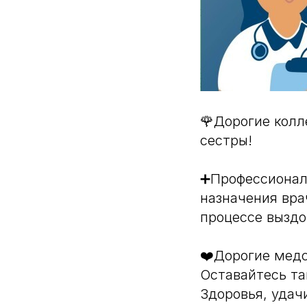
🌹Дорогие кол
сестры!
➕Профессионал
назначения вра
процессе выздо
❤️Дорогие медс
Оставайтесь т
Здоровья, удачи