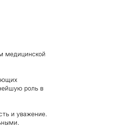
ем медицинской
няющих
нейшую роль в
сть и уважение.
ьными.