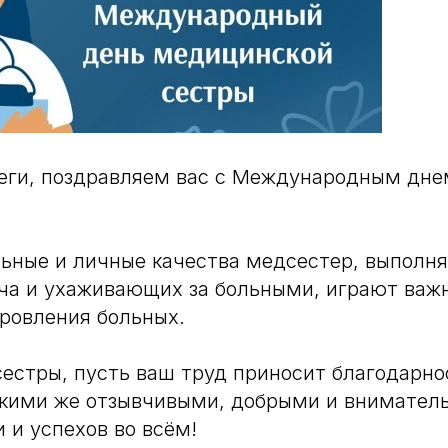
леги, поздравляем вас с Международным дн
ьные и личные качества медсестер, выпол
ча и ухаживающих за больными, играют важ
ровления больных.
естры, пусть ваш труд приносит благодарно
акими же отзывчивыми, добрыми и внимател
 и успехов во всём!