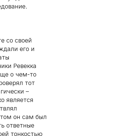
едование.
е со своей
ждали его и
аты
ники Ревекка
ще о чем-то
роверял тот
гически –
ко является
ствлял
этом он сам был
ть ответные
оей тонкостью