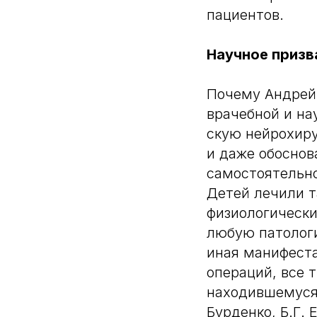
пациентов.
Научное призв
Почему Андрей
врачебной и на
скую нейрохир
и даже обоснов
самостоятельно
Детей лечили т
физиологически
любую патологи
иная манифеста
операций, все 
находившемуся 
Бурденко, Б.Г. 