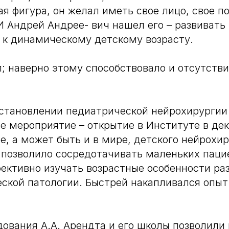
ая фигура, он желал иметь свое лицо, свое п
И Андрей Андрее- вич нашел его – развиват
к динамическому детскому возрасту.
; наверно этому способствовало и отсутств
становлении педиатрической нейрохирургии
е мероприятие – открытие в Институте в дек
не, а может быть и в мире, детского нейрохи
 позволило сосредотачивать маленьких пацие
фективно изучать возрастные особенности ра
ской патологии. Быстрей накапливался опыт
ования А.А. Арендта и его школы позволили