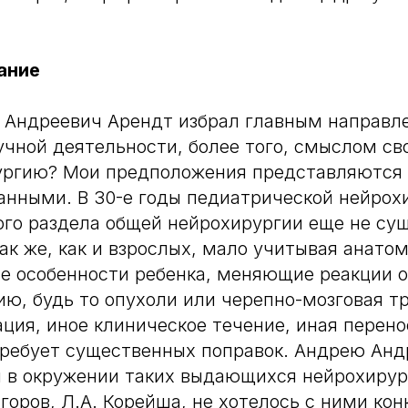
ание
 Андреевич Арендт избрал главным направл
учной деятельности, более того, смыслом св
ургию? Мои предположения представляются
анными. В 30-е годы педиатрической нейрох
го раздела общей нейрохирургии еще не су
ак же, как и взрослых, мало учитывая анатом
е особенности ребенка, меняющие реакции 
ю, будь то опухоли или черепно-мозговая т
ция, иное клиническое течение, иная перен
требует существенных поправок. Андрею Анд
в окружении таких выдающихся нейрохирург
Егоров, Л.А. Корейша, не хотелось с ними кон