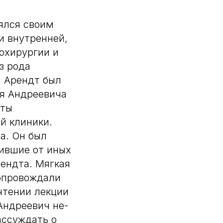
ялся своим
и внутренней,
охирургии и
з рода
 Арендт был
я Андреевича
нты
й клиники.
а. Он был
дившие от иных
ендта. Мягкая
сопровождали
 чтении лекции
Андреевич не-
ассуждать о