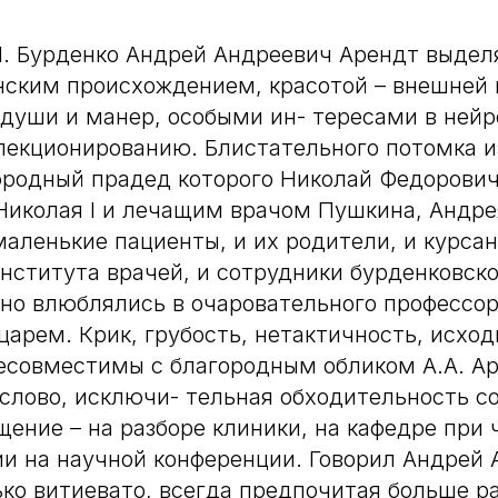
Н. Бурденко Андрей Андреевич Арендт выдел
ским происхождением, красотой – внешней 
души и манер, особыми ин- тересами в нейр
лекционированию. Блистательного потомка и
юродный прадед которого Николай Федорович
Николая I и лечащим врачом Пушкина, Андре
маленькие пациенты, и их родители, и курса
нститута врачей, и сотрудники бурденковско
но влюблялись в очаровательного профессор
арем. Крик, грубость, нетактичность, исхо
есовместимы с благородным обликом А.А. Ар
 слово, исключи- тельная обходительность 
щение – на разборе клиники, на кафедре при
ии на научной конференции. Говорил Андрей 
ько витиевато, всегда предпочитая больше р