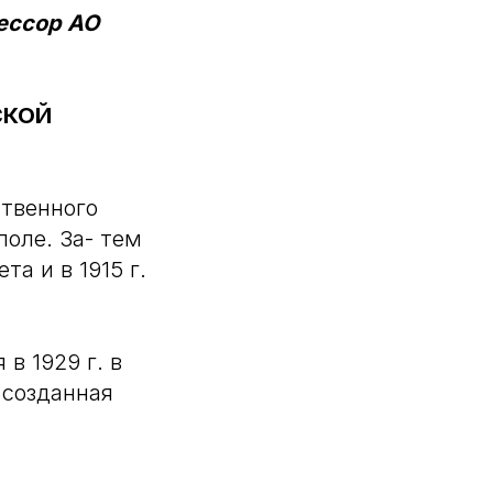
ессор АО
СКОЙ
ственного
оле. За- тем
а и в 1915 г.
в 1929 г. в
 созданная