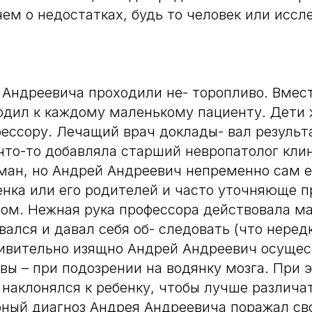
чем о недостатках, будь то человек или иссл
Андреевича проходили не- торопливо. Вмест
одил к каждому маленькому пациенту. Дети 
ессору. Лечащий врач доклады- вал результ
что-то добавляла старший невропатолог кли
ан, но Андрей Андреевич непременно сам е
нка или его родителей и часто уточняюще п
ом. Нежная рука профессора действовала ма
ался и давал себя об- следовать (что неред
дивительно изящно Андрей Андреевич осуще
вы – при подозрении на водянку мозга. При 
 наклонялся к ребенку, чтобы лучше различа
рный диагноз Андрея Андреевича поражал св