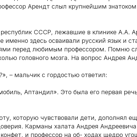
рофессор Арендт слыл крупнейшим знатоком
 республик СССР, лежавшие в клинике А.А. А
е именно здесь осваивали русский язык и ст
иями перед любимым профессором. Помню с
ухолью головного мозга. На вопрос Андрея Ан
?», – мальчик с гордостью ответил:
мобиль, Аптандил». Это была его первая реч
ту, которую чувствовали дети, дополнял е
оверия. Карманы халата Андрея Андреевича
конфет, и профессор на об- ходах щедро уго