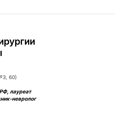
ирургии
ы
3, 60)
РФ, лауреат
дник-невролог