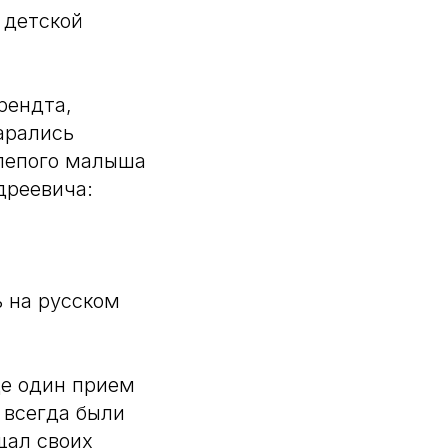
 детской
рендта,
арались
лепого малыша
дреевича:
ь на русском
ще один прием
 всегда были
щал своих