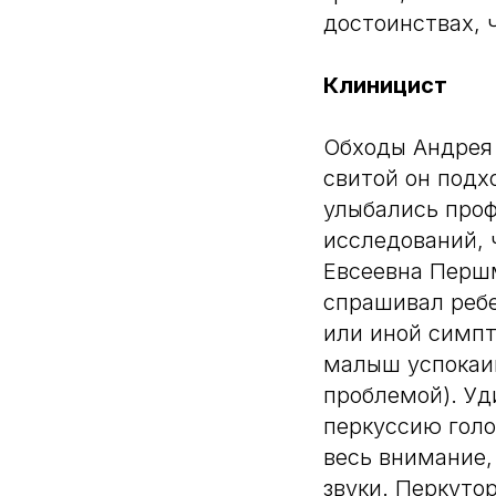
достоинствах, 
Клиницист
Обходы Андрея 
свитой он подх
улыбались проф
исследований, 
Евсеевна Першм
спрашивал ребе
или иной симпт
малыш успокаив
проблемой). У
перкуссию голо
весь внимание,
звуки. Перкуто